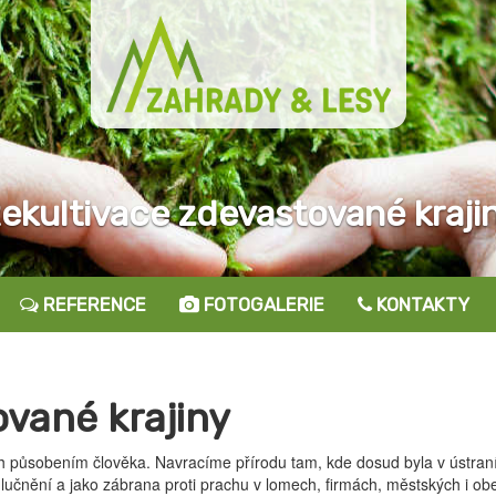
ekultivace zdevastované kraji
REFERENCE
FOTOGALERIE
KONTAKTY
ované krajiny
h působením člověka. Navracíme přírodu tam, kde dosud byla v ústraní
lučnění a jako zábrana proti prachu v lomech, firmách, městských i ob