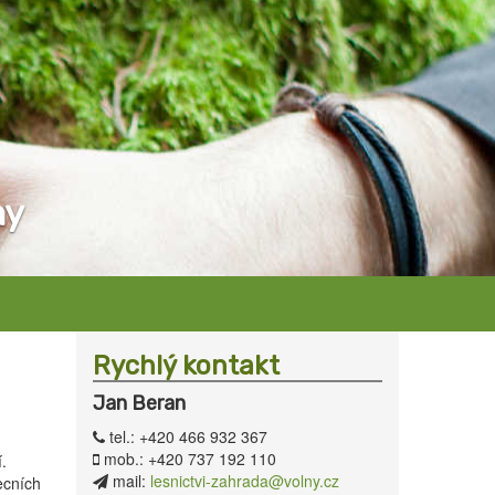
ny
Rychlý kontakt
Jan Beran
tel.: +420 466 932 367
mob.: +420 737 192 110
.
mail:
lesnictvi-zahrada@volny.cz
ecních