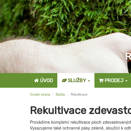
R
ÚVOD
SLUŽBY
PRODEJ
Úvodní strana
Služby
Rekultivace
Rekultivace zdevast
Provádíme kompletní rekultivace ploch zdevastovanýc
Vysazujeme také ochranné pásy zeleně, sloužící k odh